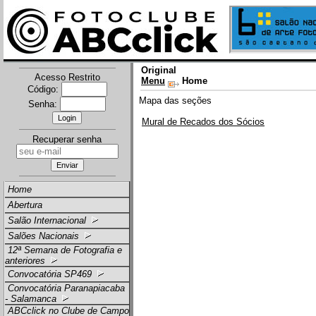
Original
Acesso Restrito
Menu
Home
Código:
Mapa das seções
Senha:
Mural de Recados dos Sócios
Recuperar senha
Home
Abertura
Salão Internacional
Salões Nacionais
12ª Semana de Fotografia e
anteriores
Convocatória SP469
Convocatória Paranapiacaba
- Salamanca
ABCclick no Clube de Campo