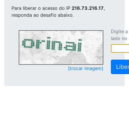
Para liberar o acesso
do IP
216.73.216.17
,
responda ao desafio abaixo.
Digite 
lado no
[trocar imagem]